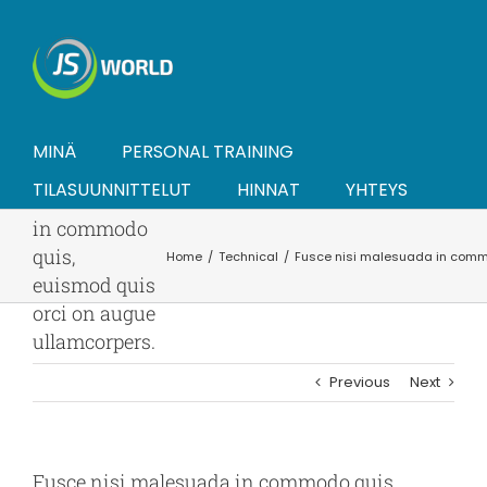
Skip
to
content
MINÄ
PERSONAL TRAINING
Fusce nisi
TILASUUNNITTELUT
HINNAT
YHTEYS
malesuada
in commodo
quis,
Home
Technical
Fusce nisi malesuada in commo
euismod quis
orci on augue
ullamcorpers.
Previous
Next
Fusce nisi malesuada in commodo quis,