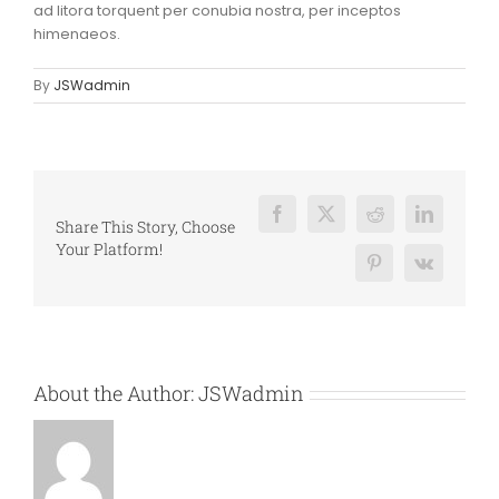
ad litora torquent per conubia nostra, per inceptos
himenaeos.
By
JSWadmin
Facebook
X
Reddit
LinkedIn
Share This Story, Choose
Your Platform!
Pinterest
Vk
About the Author:
JSWadmin