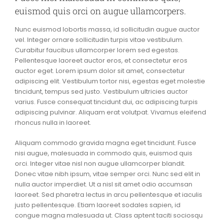
euismod quis orci on augue ullamcorpers.
Nunc euismod lobortis massa, id sollicitudin augue auctor
vel. Integer ornare sollicitudin turpis vitae vestibulum.
Curabitur faucibus ullamcorper lorem sed egestas.
Pellentesque laoreet auctor eros, et consectetur eros
auctor eget. Lorem ipsum dolor sit amet, consectetur
adipiscing elit. Vestibulum tortor nisi, egestas eget molestie
tincidunt, tempus sed justo. Vestibulum ultricies auctor
varius. Fusce consequat tincidunt dui, ac adipiscing turpis
adipiscing pulvinar. Aliquam erat volutpat. Vivamus eleifend
rhoncus nulla in laoreet.
Aliquam commodo gravida magna eget tincidunt. Fusce
nisi augue, malesuada in commodo quis, euismod quis
orci. Integer vitae nisl non augue ullamcorper blandit.
Donec vitae nibh ipsum, vitae semper orci. Nunc sed elit in
nulla auctor imperdiet. Ut a nisl sit amet odio accumsan
laoreet. Sed pharetra lectus in arcu pellentesque et iaculis
justo pellentesque. Etiam laoreet sodales sapien, id
congue magna malesuada ut. Class aptent taciti sociosqu