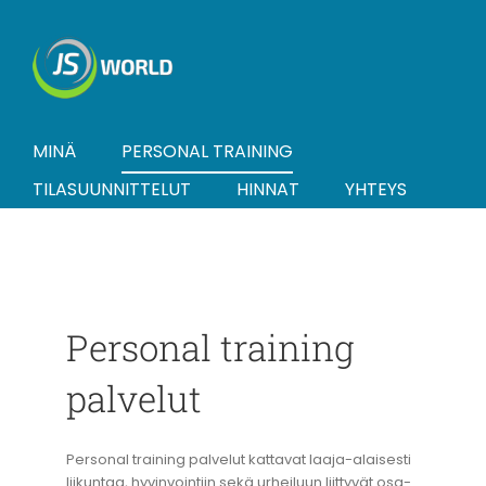
Skip
to
content
MINÄ
PERSONAL TRAINING
TILASUUNNITTELUT
HINNAT
YHTEYS
Personal training
palvelut
Personal training palvelut kattavat laaja-alaisesti
liikuntaa, hyvinvointiin sekä urheiluun liittyvät osa-