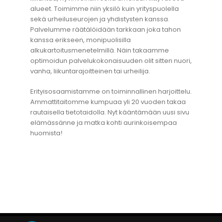
alueet. Toimimme niin yksilö kuin yrityspuolella
sekä urheiluseurojen ja yhdistysten kanssa.
Palvelumme räätälöidään tarkkaan joka tahon
kanssa erikseen, monipuolisilla
alkukartoitusmenetelmillä. Näin takaamme
optimoidun palvelukokonaisuuden olit sitten nuori,
vanha, liikuntarajoitteinen tai urheilija.
Erityisosaamistamme on toiminnallinen harjoittelu.
Ammattitaitomme kumpuaa yli 20 vuoden takaa
rautaisella tietotaidolla. Nyt kääntämään uusi sivu
elämässänne ja matka kohti aurinkoisempaa
huomista!