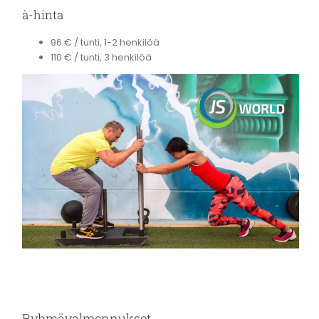
à-hinta
96 € / tunti, 1-2 henkilöä
110 € / tunti, 3 henkilöä
Ryhmävalmennukset