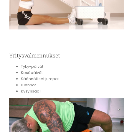
Yritysvalmennukset
Tyky-päivät
Kesäpäivät
Säännölliset jumpat
Luennot
Kysy lisää!