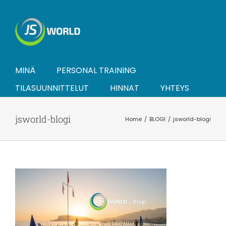
Skip
to
content
MINÄ
PERSONAL TRAINING
TILASUUNNITTELUT
HINNAT
YHTEYS
jsworld-blogi
Home
BLOGI
jsworld-blogi