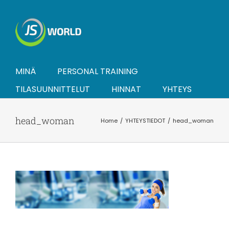
Skip
to
content
MINÄ
PERSONAL TRAINING
TILASUUNNITTELUT
HINNAT
YHTEYS
head_woman
Home
YHTEYSTIEDOT
head_woman