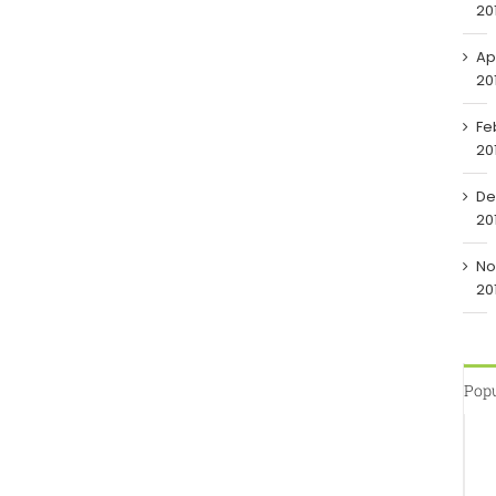
20
Apr
20
Fe
20
De
20
No
20
Pop
Tö
tö
ja