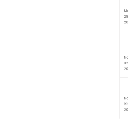
tö
M
28
20
E
vi
ku
N
16
20
Ke
t
N
19
20