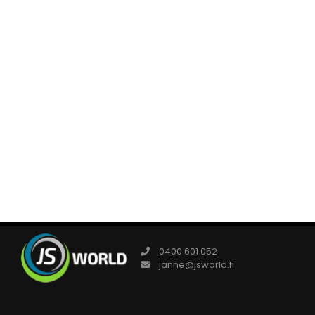
0400 601 052
janne@jsworld.fi