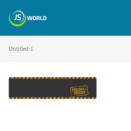
Skip
to
content
Untitled-1