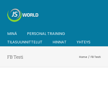
Skip
to
content
MINÄ
PERSONAL TRAINING
TILASUUNNITTELUT
HINNAT
YHTEYS
FB Testi
Home
FB Testi